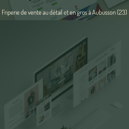
Friperie de vente au détail et en gros à Aubusson (23)
Voir
le
site
Kalkeo