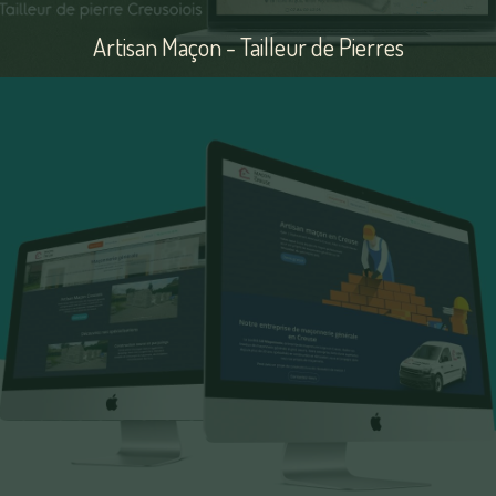
Artisan Maçon - Tailleur de Pierres
Voir
le
site
Bousquet Daniel