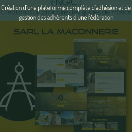
Création d'une plateforme complète d'adhésion et de
gestion des adhérents d'une fédération
Voir
le
site
Teinture Aubusson Lab.