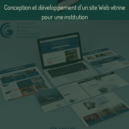
Conception et développement d'un site Web vitrine
pour une institution
Voir
le
site
SARL La Maçonnerie