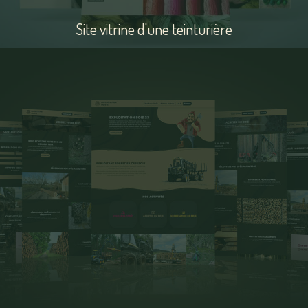
Site vitrine d'une teinturière
Voir
le
site
QrDesigner