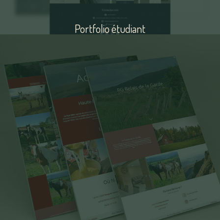
Portfolio étudiant
Voir
le
site