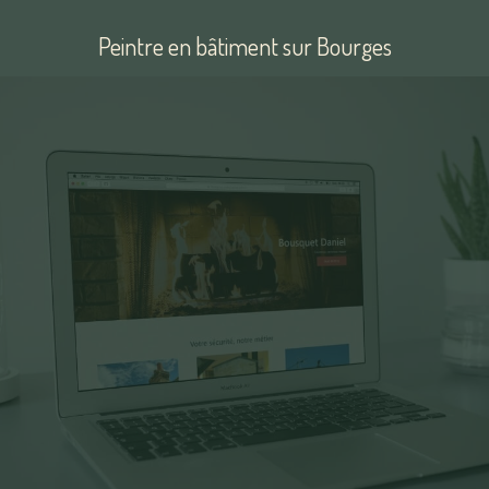
Peintre en bâtiment sur Bourges
Voir
le
site
Les Petites Mains du Limousin