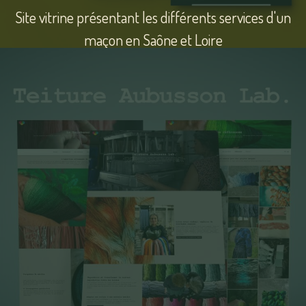
Site vitrine présentant les différents services d'un
maçon en Saône et Loire
Voir
le
site
Exploitation Bois 23