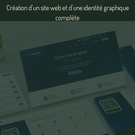
Création d'un site web et d'une identité graphique
complète
Voir
le
site
Natorel