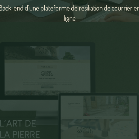
Back-end d'une plateforme de resiliation de courrier e
ligne
Voir
le
site
Matron Steven