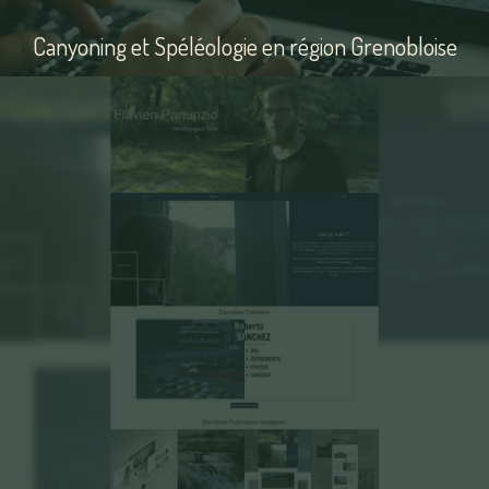
Flavien Panunzio
Canyoning et Spéléologie en région Grenobloise
Non
disponible
Le Relais de la Garde